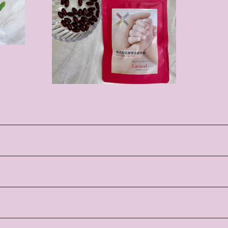
疫力アップ】
¥5,184