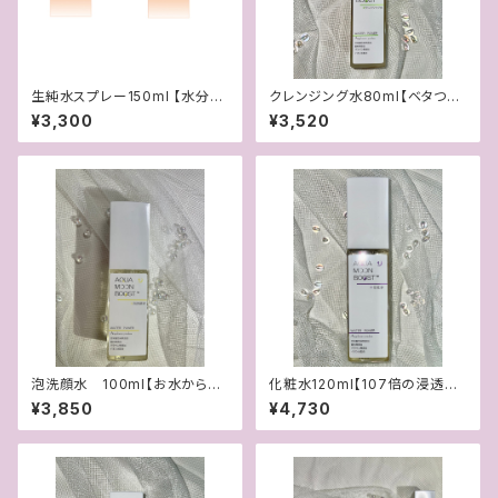
生純水スプレー150ml 【水分補
クレンジング水80ml【ベタつき・
給・毛穴ケアができるブースター
油膜感なし新感覚の水クレンジ
¥3,300
¥3,520
水】
ング】
泡洗顔水 100ml【お水から泡
化粧水120ml【107倍の浸透で
立てるふわふわ泡洗顔】
お肌にしみこむ！イオン化化粧
¥3,850
¥4,730
水】