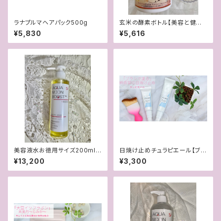
ラナプルマヘアパック500g
玄米の酵素ボトル【美容と健康
に酵素の力！】
¥5,830
¥5,616
美容液水お徳用サイズ200ml
日焼け止めチュラピエール【ブラ
【オイルフリーでお肌を育てる美
シで塗る新感覚日焼け止め】
¥13,200
¥3,300
容液】