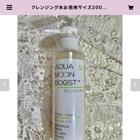
クレンジング水お徳用サイズ200ml
【ベタつき・油膜感なし新感覚の水ク
レンジング！】 | eminity