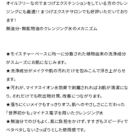
オイルフリーなのでまつげエクステンションをしている方のクレン
ジングにも最適！！まつげエクステサロンでも好評いただいており
ます！
無油分・無鉱物油のクレンジング水のメカニズム
★モイスチャーベースに均一に分散された植物由来の洗浄成分
がスムーズにお肌になじみます。
★洗浄成分がメイクや肌の汚れだけを包みこんで浮き上がらせ
ます。
★汚れが、マイナスイオン水効果で剥離されればお肌が清潔にな
り、それだけでも吹出物対策、改善につながります。
★落ちにくいメイクもすっきりオフ。肌へのやさしさにこだわった
「世界初かも」マイナス電子を用いたクレンジング水
★無油分でのびもよく、肌に負担をかけず、すすぎもスピーディで
ベタベタしないさっぱりとした使用感です。