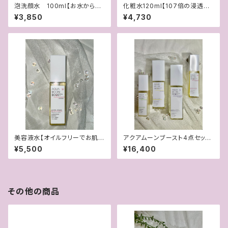
泡洗顔水 100ml【お水から泡
化粧水120ml【107倍の浸透で
立てるふわふわ泡洗顔】
お肌にしみこむ！イオン化化粧
¥3,850
¥4,730
水】
美容液水【オイルフリーでお肌を
アクアムーンブースト4点セット
育てる美容液】
【1200円お得！】
¥5,500
¥16,400
その他の商品