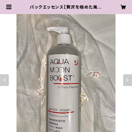
パックエッセンス【贅沢を極めた美容
液パック】 | eminity