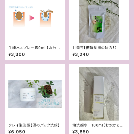
生純水スプレー150ml 【水分補
甘美玉【糖質制限の味方！】
給・毛穴ケアができるブースター
¥3,300
¥3,240
水】
クレイ泡洗顔【泥のパック洗顔】
泡洗顔水 100ml【お水から泡
立てるふわふわ泡洗顔】
¥6,050
¥3,850