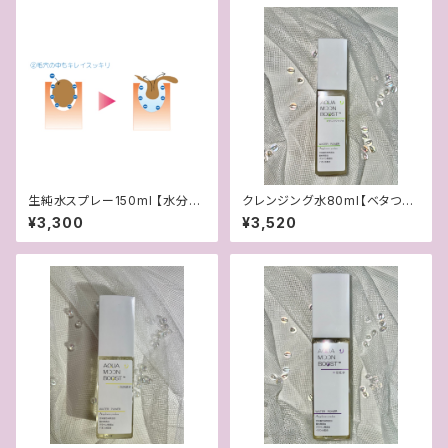
生純水スプレー150ml 【水分補
クレンジング水80ml【ベタつき・
給・毛穴ケアができるブースター
油膜感なし新感覚の水クレンジ
¥3,300
¥3,520
水】
ング】