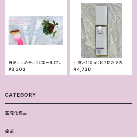
日焼け止めチュラピエール【ブラ
化粧水120ml【107倍の浸透で
シで塗る新感覚日焼け止め】
お肌にしみこむ！イオン化化粧
¥3,300
¥4,730
水】
CATEGORY
基礎化粧品
除菌