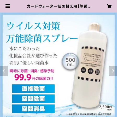
ガードウォーター詰め替え用【除菌・
消臭 手荒れしない除菌水】 | emin
ity