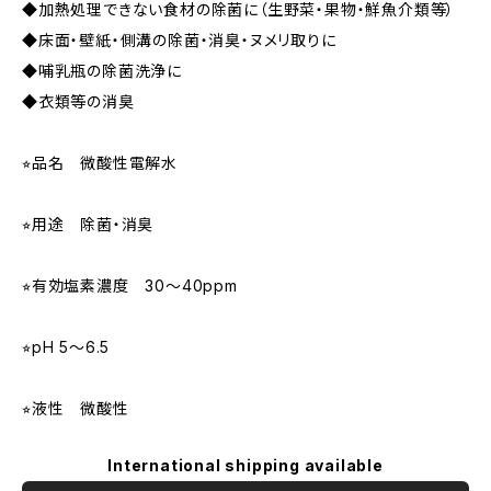
◆加熱処理できない食材の除菌に（生野菜・果物・鮮魚介類等）
◆床面・壁紙・側溝の除菌・消臭・ヌメリ取りに
◆哺乳瓶の除菌洗浄に
◆衣類等の消臭
⭐︎品名 微酸性電解水
⭐︎用途 除菌・消臭
⭐︎有効塩素濃度 30〜40ppm
⭐︎pH 5〜6.5
⭐︎液性 微酸性
International shipping available