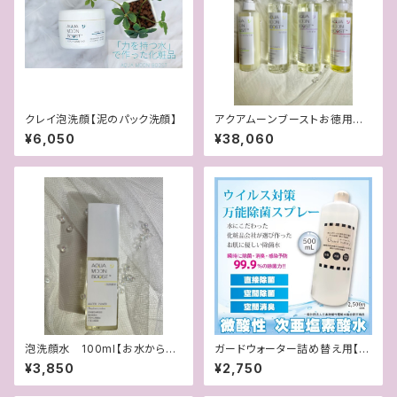
クレイ泡洗顔【泥のパック洗顔】
アクアムーンブーストお徳用サ
イズ4点セット【たっぷり大容
¥6,050
¥38,060
量！】
泡洗顔水 100ml【お水から泡
ガードウォーター詰め替え用【除
立てるふわふわ泡洗顔】
菌・消臭 手荒れしない除菌水】
¥3,850
¥2,750