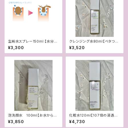
生純水スプレー150ml 【水分補
クレンジング水80ml【ベタつき・
給・毛穴ケアができるブースター
油膜感なし新感覚の水クレンジ
¥3,300
¥3,520
水】
ング】
泡洗顔水 100ml【お水から泡
化粧水120ml【107倍の浸透で
立てるふわふわ泡洗顔】
お肌にしみこむ！イオン化化粧
¥3,850
¥4,730
水】