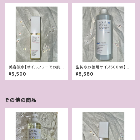
美容液水【オイルフリーでお肌を
生純水お徳用サイズ500ml【お
育てる美容液】
肌を変える多機能水！お得な詰
¥5,500
¥8,580
め替え大ボトル】
その他の商品