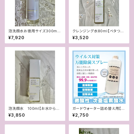
泡洗顔水お徳用サイズ300ml
クレンジング水80ml【ベタつき・
【お水から泡立てるふわふわ泡
油膜感なし新感覚の水クレンジ
¥7,920
¥3,520
洗顔】
ング】
泡洗顔水 100ml【お水から泡
ガードウォーター詰め替え用【除
立てるふわふわ泡洗顔】
菌・消臭 手荒れしない除菌水】
¥3,850
¥2,750